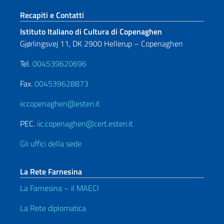
Sezione footer
Recapiti e Contatti
Istituto Italiano di Cultura di Copenaghen
Gjørlingsvej 11, DK 2900 Hellerup – Copenaghen
Tel.
004539620696
Fax.
004539628873
iiccopenaghen@esteri.it
PEC.
iic.copenaghen@cert.esteri.it
Gli uffici della sede
La Rete Farnesina
La Farnesina – il MAECI
La Rete diplomatica