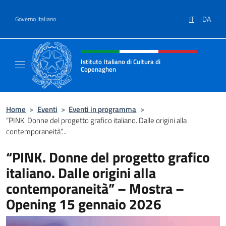
Salta al contenuto
IT
DA
Governo Italiano
Intestazione sito, social e menù
Istituto Italiano di Cultura di
Copenaghen
Il sito ufficiale dell'Istituto Italiano di Cul
Home
>
Eventi
>
Eventi in programma
>
“PINK. Donne del progetto grafico italiano. Dalle origini alla
contemporaneità”...
“PINK. Donne del progetto grafico
italiano. Dalle origini alla
contemporaneità” – Mostra –
Opening 15 gennaio 2026