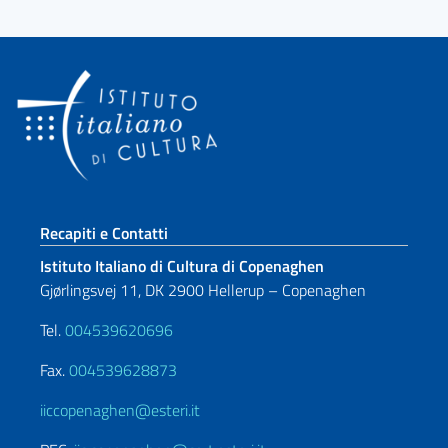
Sezione footer
Recapiti e Contatti
Istituto Italiano di Cultura di Copenaghen
Gjørlingsvej 11, DK 2900 Hellerup – Copenaghen
Tel.
004539620696
Fax.
004539628873
iiccopenaghen@esteri.it