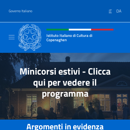
Salta al contenuto
IT
DA
Governo Italiano
Intestazione sito, social e menù
Istituto Italiano di Cultura di
Copenaghen
Il sito ufficiale dell'Istituto Italiano di Cul
Minicorsi estivi - Clicca
qui per vedere il
programma
Argomenti in evidenza