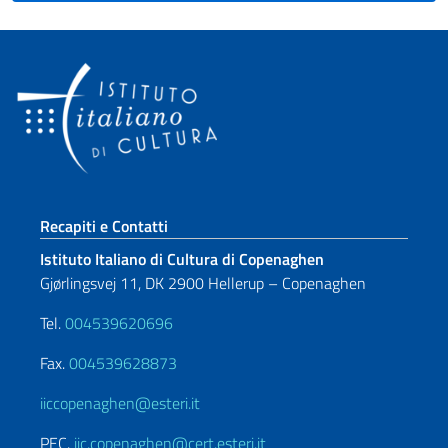
Sezione footer
Recapiti e Contatti
Istituto Italiano di Cultura di Copenaghen
Gjørlingsvej 11, DK 2900 Hellerup – Copenaghen
Tel.
004539620696
Fax.
004539628873
iiccopenaghen@esteri.it
PEC.
iic.copenaghen@cert.esteri.it