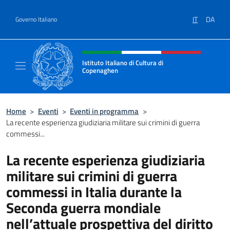
Salta al contenuto
IT
DA
Governo Italiano
Intestazione sito, social e menù
Istituto Italiano di Cultura di
Copenaghen
Il sito ufficiale dell'Istituto Italiano di Cul
Home
>
Eventi
>
Eventi in programma
>
La recente esperienza giudiziaria militare sui crimini di guerra
commessi...
La recente esperienza giudiziaria
militare sui crimini di guerra
commessi in Italia durante la
Seconda guerra mondiale
nell’attuale prospettiva del diritto