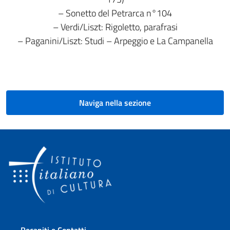
– Sonetto del Petrarca n°104
– Verdi/Liszt: Rigoletto, parafrasi
– Paganini/Liszt: Studi – Arpeggio e La Campanella
Naviga nella sezione
Sezione footer
Recapiti e Contatti