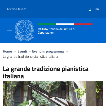
Salta al contenuto
IT
DA
Governo Italiano
Intestazione sito, social e menù
Istituto Italiano di Cultura di
Copenaghen
Il sito ufficiale dell'Istituto Italiano di Cul
Home
>
Eventi
>
Eventi in programma
>
La grande tradizione pianistica italiana
La grande tradizione pianistica
italiana