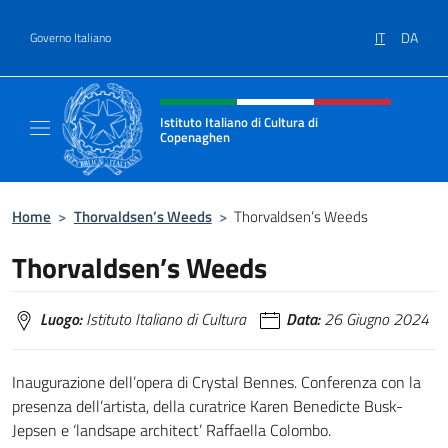
Salta al contenuto
IT
DA
Governo Italiano
Intestazione sito, social e menù
Istituto Italiano di Cultura di
Copenaghen
Il sito ufficiale dell'Istituto Italiano di Cul
Home
>
Thorvaldsen’s Weeds
>
Thorvaldsen’s Weeds
Thorvaldsen’s Weeds
Luogo:
Istituto Italiano di Cultura
Data:
26 Giugno 2024
Inaugurazione dell’opera di Crystal Bennes. Conferenza con la
presenza dell’artista, della curatrice Karen Benedicte Busk-
Jepsen e ‘landsape architect’ Raffaella Colombo.