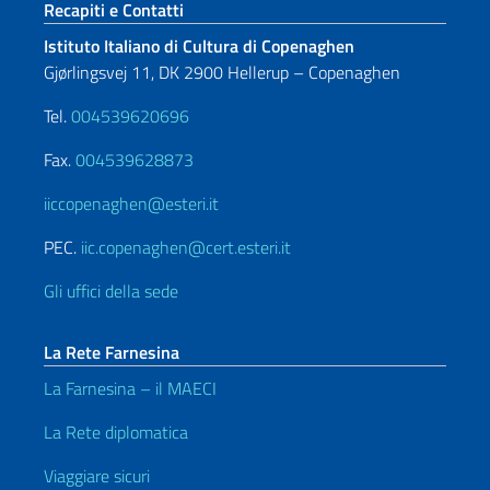
Sezione footer
Recapiti e Contatti
Istituto Italiano di Cultura di Copenaghen
Gjørlingsvej 11, DK 2900 Hellerup – Copenaghen
Tel.
004539620696
Fax.
004539628873
iiccopenaghen@esteri.it
PEC.
iic.copenaghen@cert.esteri.it
Gli uffici della sede
La Rete Farnesina
La Farnesina – il MAECI
La Rete diplomatica
Viaggiare sicuri