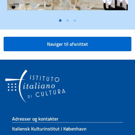
Naviger til afsnittet
Sidefod sektion
Adresser og kontakter
Italiensk Kulturinstitut i København