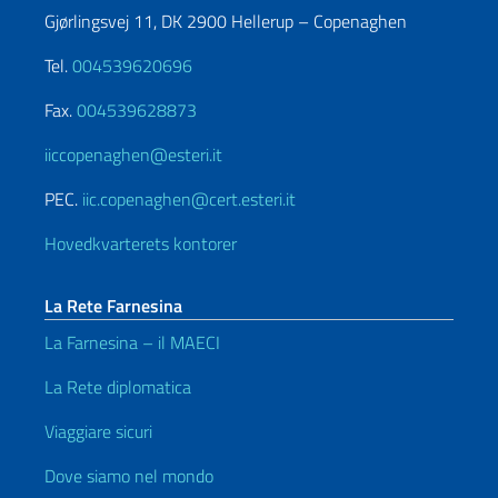
Gjørlingsvej 11, DK 2900 Hellerup – Copenaghen
Tel.
004539620696
Fax.
004539628873
iiccopenaghen@esteri.it
PEC.
iic.copenaghen@cert.esteri.it
Hovedkvarterets kontorer
La Rete Farnesina
La Farnesina – il MAECI
La Rete diplomatica
Viaggiare sicuri
Dove siamo nel mondo