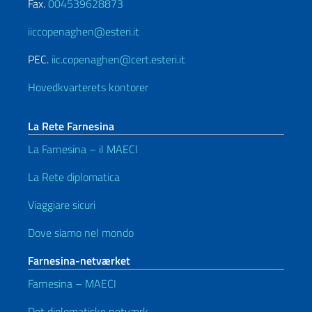
Fax.
004539628873
iiccopenaghen@esteri.it
PEC.
iic.copenaghen@cert.esteri.it
Hovedkvarterets kontorer
La Rete Farnesina
La Farnesina – il MAECI
La Rete diplomatica
Viaggiare sicuri
Dove siamo nel mondo
Farnesina-netværket
Farnesina – MAECI
Det diplomatiske netværk