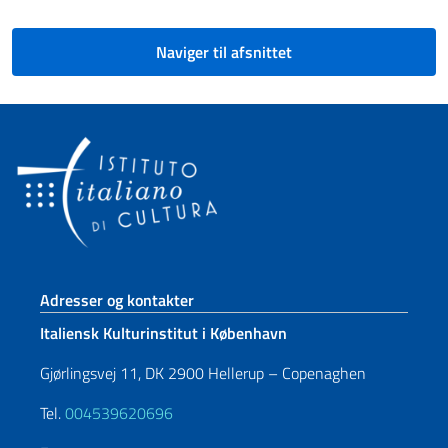
Naviger til afsnittet
Sidefod sektion
Adresser og kontakter
Italiensk Kulturinstitut i København
Gjørlingsvej 11, DK 2900 Hellerup – Copenaghen
Tel.
004539620696