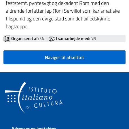
feststemt, pyntesygt og dekadent Rom med den
aldrende forfatter Jep (Toni Servillo) som karismatiske
fikspunkt og den evige stad som det billedskønne
bagtæppe.
Organiseret af:
\N
I samarbejde med:
\N
Naviger til afsnittet
Sidefod sektion
Adresser og kontakter