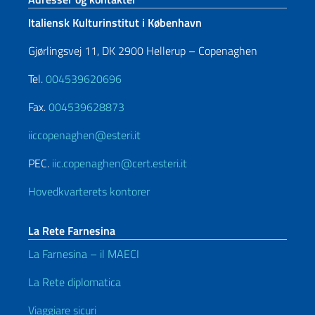
Italiensk Kulturinstitut i København
Gjørlingsvej 11, DK 2900 Hellerup – Copenaghen
Tel.
004539620696
Fax.
004539628873
iiccopenaghen@esteri.it
PEC.
iic.copenaghen@cert.esteri.it
Hovedkvarterets kontorer
La Rete Farnesina
La Farnesina – il MAECI
La Rete diplomatica
Viaggiare sicuri