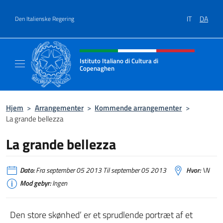
Gå til indhold
IT
DA
Den Italienske Regering
Hjemmesidehoved, sociale medi
Istituto Italiano di Cultura di
Copenaghen
Il sito ufficiale dell'Istituto Italiano di Cul
Hjem
>
Arrangementer
>
Kommende arrangementer
>
La grande bellezza
La grande bellezza
Dato:
Fra september 05 2013 Til september 05 2013
Hvor:
\N
Mod gebyr:
Ingen
Den store skønhed’ er et sprudlende portræt af et