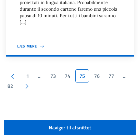
proiettati in lingua italiana. Probabilmente
durante il secondo cartone faremo una piccola
pausa di 10 minuti. Per tutti i bambini saranno
[…]
LÆS MERE
Sideinddeling
Forrige side
1
…
73
74
75
76
77
…
Næste side
82
Naviger til afsnittet