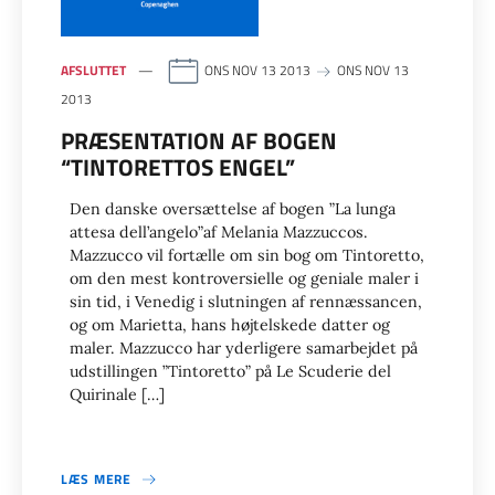
AFSLUTTET
ONS NOV 13 2013
ONS NOV 13
2013
PRÆSENTATION AF BOGEN
“TINTORETTOS ENGEL”
Den danske oversættelse af bogen ”La lunga
attesa dell’angelo”af Melania Mazzuccos.
Mazzucco vil fortælle om sin bog om Tintoretto,
om den mest kontroversielle og geniale maler i
sin tid, i Venedig i slutningen af rennæssancen,
og om Marietta, hans højtelskede datter og
maler. Mazzucco har yderligere samarbejdet på
udstillingen ”Tintoretto” på Le Scuderie del
Quirinale […]
LÆS MERE