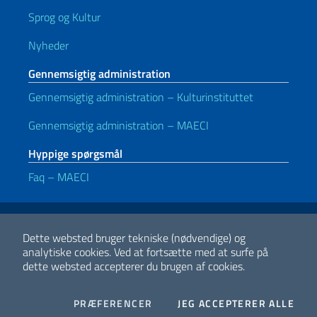
Sprog og Kultur
Nyheder
Gennemsigtig administration
Gennemsigtig administration – Kulturinstituttet
Gennemsigtig administration – MAECI
Hyppige spørgsmål
Faq – MAECI
Nyttige links
Note legali
Privacy e cookie policy
Dichiarazione di accessibilità
Dette websted bruger tekniske (nødvendige) og
analytiske cookies.
Ved at fortsætte med at surfe på
dette websted accepterer du brugen af cookies.
2026 Copyright Ministeriet for Udenrigsanliggender og Internationalt
Samarbejde
COOKIES
I CO
PRÆFERENCER
JEG ACCEPTERER ALLE