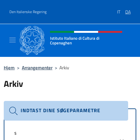
Gå til indhold
IT
DA
Den Italienske Regering
Hjemmesidehoved, sociale medi
Istituto Italiano di Cultura di
Copenaghen
Il sito ufficiale dell'Istituto Italiano di Cul
Hjem
>
Arrangementer
>
Arkiv
Arkiv
INDTAST DINE SØGEPARAMETRE
S