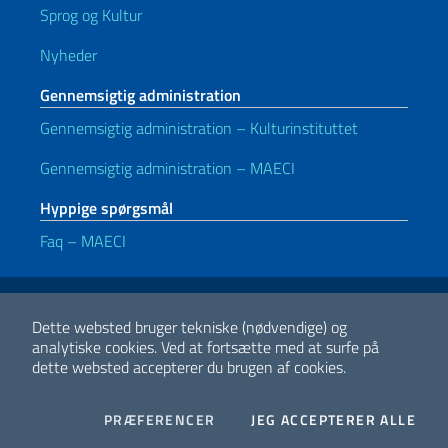
Sprog og Kultur
Nyheder
Gennemsigtig administration
Gennemsigtig administration – Kulturinstituttet
Gennemsigtig administration – MAECI
Hyppige spørgsmål
Faq – MAECI
Nyttige links
Note legali
Privacy e cookie policy
Dichiarazione di accessibilità
Dette websted bruger tekniske (nødvendige) og
analytiske cookies.
Ved at fortsætte med at surfe på
dette websted accepterer du brugen af cookies.
2026 Copyright Ministeriet for Udenrigsanliggender og Internationalt
Samarbejde
COOKIES
I CO
PRÆFERENCER
JEG ACCEPTERER ALLE
Facebook
Twitter
Whatsapp