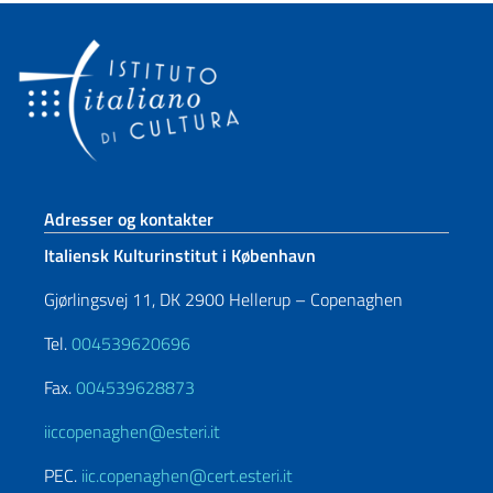
Sidefod sektion
Adresser og kontakter
Italiensk Kulturinstitut i København
Gjørlingsvej 11, DK 2900 Hellerup – Copenaghen
Tel.
004539620696
Fax.
004539628873
iiccopenaghen@esteri.it
PEC.
iic.copenaghen@cert.esteri.it